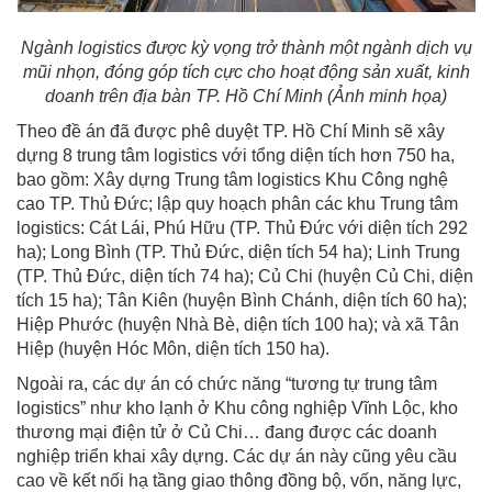
Ngành logistics được kỳ vọng trở thành một ngành dịch vụ
mũi nhọn, đóng góp tích cực cho hoạt động sản xuất, kinh
doanh trên địa bàn TP. Hồ Chí Minh (Ảnh minh họa)
Theo đề án đã được phê duyệt TP. Hồ Chí Minh sẽ xây
dựng 8 trung tâm logistics với tổng diện tích hơn 750 ha,
bao gồm: Xây dựng Trung tâm logistics Khu Công nghệ
cao TP. Thủ Đức; lập quy hoạch phân các khu Trung tâm
logistics: Cát Lái, Phú Hữu (TP. Thủ Đức với diện tích 292
ha); Long Bình (TP. Thủ Đức, diện tích 54 ha); Linh Trung
(TP. Thủ Đức, diện tích 74 ha); Củ Chi (huyện Củ Chi, diện
tích 15 ha); Tân Kiên (huyện Bình Chánh, diện tích 60 ha);
Hiệp Phước (huyện Nhà Bè, diện tích 100 ha); và xã Tân
Hiệp (huyện Hóc Môn, diện tích 150 ha).
Ngoài ra, các dự án có chức năng “tương tự trung tâm
logistics” như kho lạnh ở Khu công nghiệp Vĩnh Lộc, kho
thương mại điện tử ở Củ Chi… đang được các doanh
nghiệp triển khai xây dựng. Các dự án này cũng yêu cầu
cao về kết nối hạ tầng giao thông đồng bộ, vốn, năng lực,