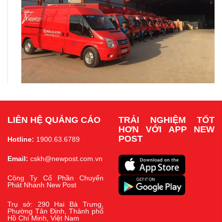
LIÊN HỆ QUẢNG CÁO
TRẢI NGHIỆM TỐT
HƠN VỚI APP NEW
POST
Hotline:
1900.63.6789
Email:
cskh@newpost.com.vn
Công Ty Cổ Phần Chuyển
Phát Nhanh New Post
Trụ sở: 290 Hai Bà Trưng,
Phường Tân Định, Thành phố
Hồ Chí Minh, Việt Nam