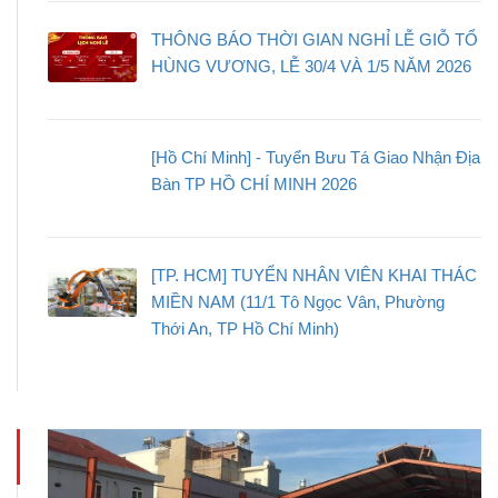
THÔNG BÁO THỜI GIAN NGHỈ LỄ GIỖ TỔ
HÙNG VƯƠNG, LỄ 30/4 VÀ 1/5 NĂM 2026
[Hồ Chí Minh] - Tuyển Bưu Tá Giao Nhận Địa
Bàn TP HỒ CHÍ MINH 2026
[TP. HCM] TUYỂN NHÂN VIÊN KHAI THÁC
MIỀN NAM (11/1 Tô Ngọc Vân, Phường
Thới An, TP Hồ Chí Minh)