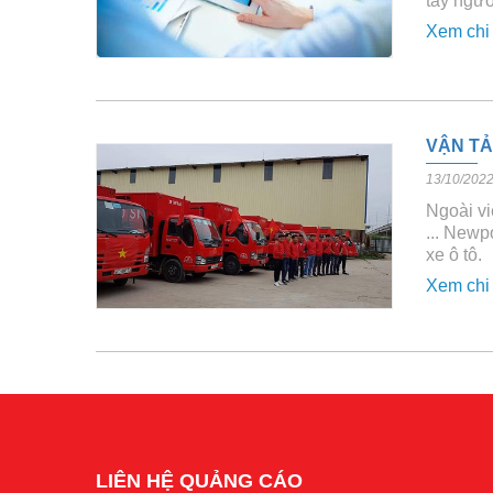
tay ngườ
Xem chi 
VẬN TẢ
13/10/202
Ngoài v
... Newp
xe ô tô.
Xem chi 
LIÊN HỆ QUẢNG CÁO