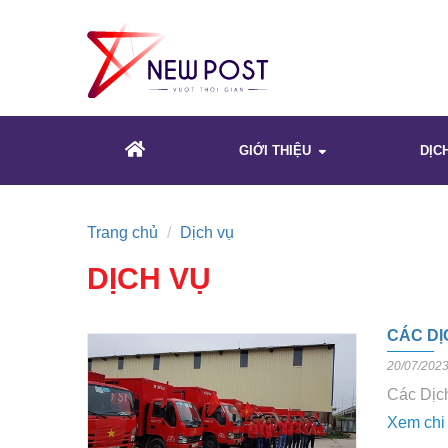
GIỚI THIỆU
DỊC
Trang chủ
Dịch vụ
DỊCH VỤ
CÁC DỊ
20/07/202
Các Dịc
Xem chi 