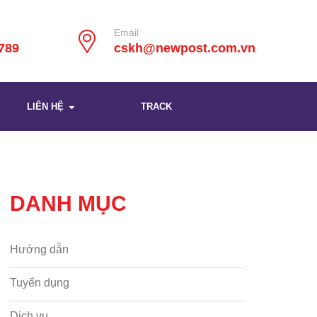
Email
789
cskh@newpost.com.vn
LIÊN HỆ
TRACK
DANH MỤC
Hướng dẫn
Tuyển dụng
Dịch vụ