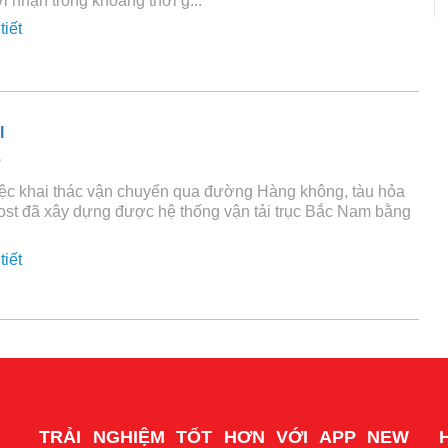
i nhận trong khoảng thời g...
tiết
I
2
iệc khai thác vận chuyển qua đường Hàng không, tàu hỏa
ost đã xây dựng được hệ thống vận tải trục Bắc Nam bằng
tiết
TRẢI NGHIỆM TỐT HƠN VỚI APP NEW