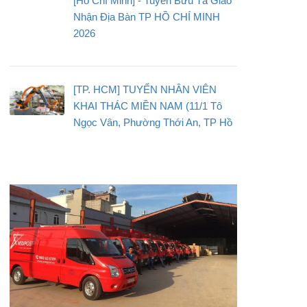
[Hồ Chí Minh] - Tuyển Bưu Tá Giao
Nhận Địa Bàn TP HỒ CHÍ MINH
2026
[TP. HCM] TUYỂN NHÂN VIÊN
KHAI THÁC MIỀN NAM (11/1 Tô
Ngọc Vân, Phường Thới An, TP Hồ
Chí Minh)