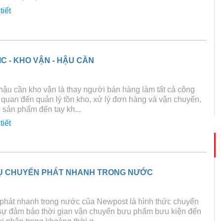
tiết
IC - KHO VẬN - HẬU CẦN
1
hậu cần kho vận là thay người bán hàng làm tất cả công
n quan đến quản lý tồn kho, xử lý đơn hàng và vận chuyển,
sản phẩm đến tay kh...
tiết
VỤ CHUYỂN PHÁT NHANH TRONG NƯỚC
phát nhanh trong nước của Newpost là hình thức chuyển
 sự đảm bảo thời gian vận chuyển bưu phẩm bưu kiện đến