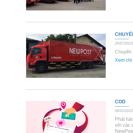
CHUYỂN
20/07/202
Chuyển 
Xem chi 
COD
08/11/2022
Phát hàn
với các 
NewPost 