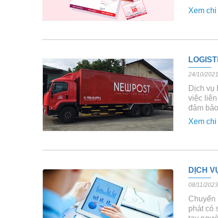
Xem chi 
LOGIST
24/10/202
Dịch vụ 
việc liê
đảm bảo 
Xem chi 
DỊCH 
08/11/2023
Chuyển 
phát có