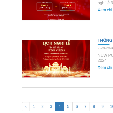
nghỉ lễ 
Xem chi 
THÔNG 
23/04/202
NEW PO
2024
Xem chi 
‹
1
2
3
4
5
6
7
8
9
1