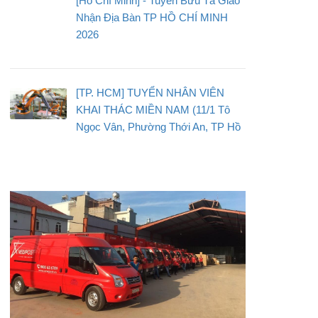
[Hồ Chí Minh] - Tuyển Bưu Tá Giao
Nhận Địa Bàn TP HỒ CHÍ MINH
2026
[TP. HCM] TUYỂN NHÂN VIÊN
KHAI THÁC MIỀN NAM (11/1 Tô
Ngọc Vân, Phường Thới An, TP Hồ
Chí Minh)