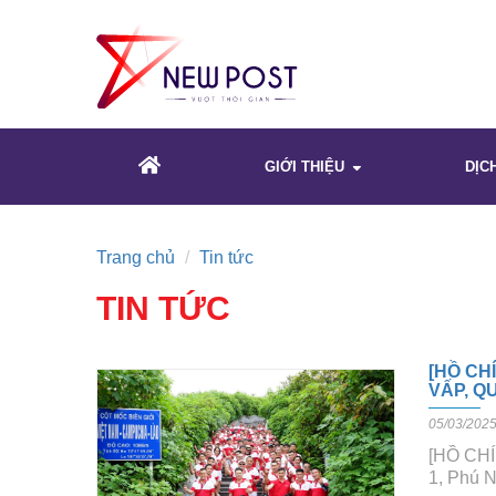
GIỚI THIỆU
DỊC
Trang chủ
Tin tức
TIN TỨC
[HỒ CH
VẤP, Q
05/03/202
[HỒ CHÍ
1, Phú 