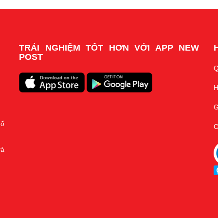
TRẢI NGHIỆM TỐT HƠN VỚI APP NEW
POST
Q
H
G
hố
C
và