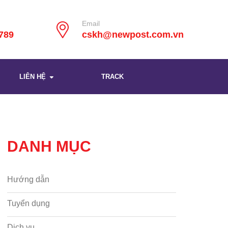
Email
789
cskh@newpost.com.vn
LIÊN HỆ
TRACK
DANH MỤC
Hướng dẫn
Tuyển dụng
Dịch vụ