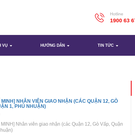
Hotline
1900 63 6
H VỤ
HƯỚNG DẪN
TIN TỨC
Í MINH] NHÂN VIÊN GIAO NHẬN (CÁC QUẬN 12, GÒ
UẬN 1, PHÚ NHUẬN)
5
 MINH] Nhân viên giao nhận (các Quận 12, Gò Vấp, Quận
Nhuận)