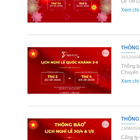
Lễ Tết 
Xem chi 
THÔNG 
31/12/202
Thông b
Chuyển 
Xem chi 
THÔNG 
13/08/202
Công ty