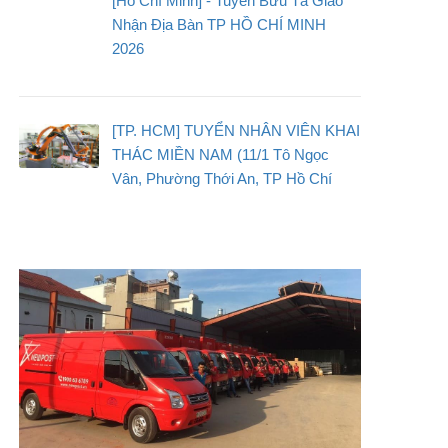
[Hồ Chí Minh] - Tuyển Bưu Tá Giao
Nhận Địa Bàn TP HỒ CHÍ MINH
2026
[TP. HCM] TUYỂN NHÂN VIÊN KHAI
THÁC MIỀN NAM (11/1 Tô Ngọc
Vân, Phường Thới An, TP Hồ Chí
Minh)