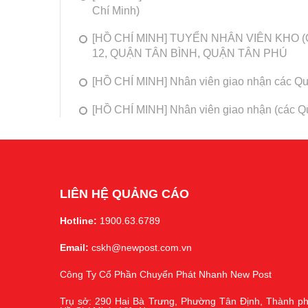
Chí Minh)
[HỒ CHÍ MINH] TUYỂN NHÂN VIÊN KHO (
12, QUẬN TÂN BÌNH, QUẬN TÂN PHÚ
[HỒ CHÍ MINH] Nhân viên giao nhận các Qu
[HỒ CHÍ MINH] Nhân viên giao nhận (các Q
LIÊN HỆ QUẢNG CÁO
Hotline:
1900.63.6789
Email:
cskh@newpost.com.vn
Công Ty Cổ Phần Chuyển Phát Nhanh New Post
Trụ sở: 290 Hai Bà Trưng, Phường Tân Định, Thành p