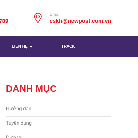
Email
789
cskh@newpost.com.vn
LIÊN HỆ
TRACK
DANH MỤC
Hướng dẫn
Tuyển dụng
Dịch vụ