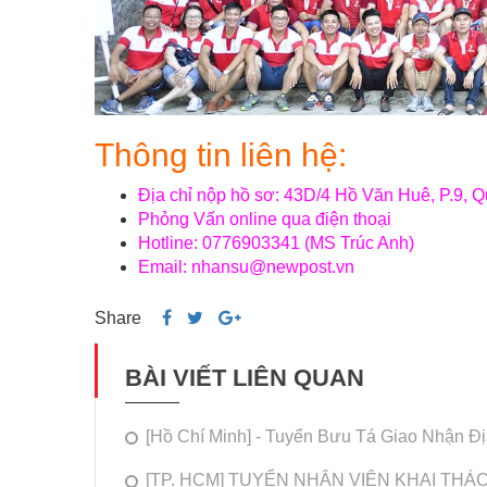
Thông tin liên hệ:
Địa chỉ nộp hồ sơ: 43D/4 Hồ Văn Huê, P.9,
Phỏng Vấn online qua điện thoại
Hotline: 0776903341 (MS Trúc Anh)
Email: nhansu@newpost.vn
Share
BÀI VIẾT LIÊN QUAN
[Hồ Chí Minh] - Tuyển Bưu Tá Giao Nhận 
[TP. HCM] TUYỂN NHÂN VIÊN KHAI THÁC M