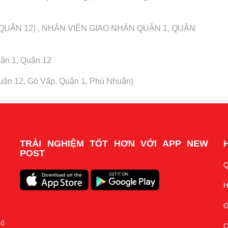
QUẬN 12) , NHÂN VIÊN GIAO NHẬN QUẬN 1, QUẬN
ận 1, Quận 12
uận 12, Gò Vấp, Quận 1, Phú Nhuận)
TRẢI NGHIỆM TỐT HƠN VỚI APP NEW
POST
Q
H
G
hố
C