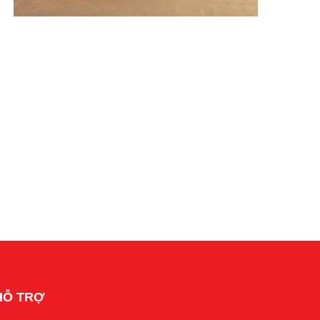
HỖ TRỢ