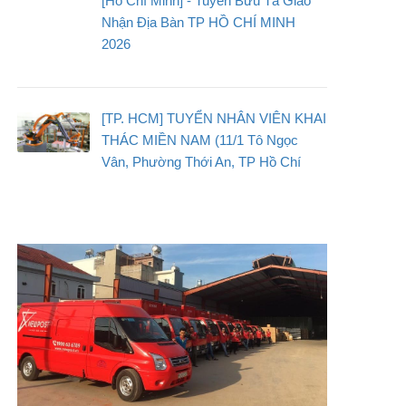
[Hồ Chí Minh] - Tuyển Bưu Tá Giao
Nhận Địa Bàn TP HỒ CHÍ MINH
2026
[TP. HCM] TUYỂN NHÂN VIÊN KHAI
THÁC MIỀN NAM (11/1 Tô Ngọc
Vân, Phường Thới An, TP Hồ Chí
Minh)