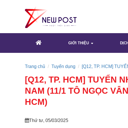
GIỚI THIỆU
DỊC
Trang chủ
Tuyển dụng
[Q12, TP. HCM] TUYỂ
[Q12, TP. HCM] TUYỂN 
NAM (11/1 TÔ NGỌC VÂN,
HCM)
Thứ tư, 05/03/2025